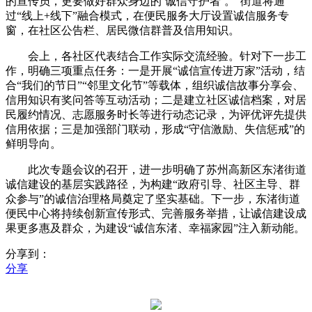
的宣传员，更要做好群众身边的‘诚信守护者’。”街道将通
过“线上+线下”融合模式，在便民服务大厅设置诚信服务专
窗，在社区公告栏、居民微信群普及信用知识。
会上，各社区代表结合工作实际交流经验。针对下一步工
作，明确三项重点任务：一是开展“诚信宣传进万家”活动，结
合“我们的节日”“邻里文化节”等载体，组织诚信故事分享会、
信用知识有奖问答等互动活动；二是建立社区诚信档案，对居
民履约情况、志愿服务时长等进行动态记录，为评优评先提供
信用依据；三是加强部门联动，形成“守信激励、失信惩戒”的
鲜明导向。
此次专题会议的召开，进一步明确了苏州高新区东渚街道
诚信建设的基层实践路径，为构建“政府引导、社区主导、群
众参与”的诚信治理格局奠定了坚实基础。下一步，东渚街道
便民中心将持续创新宣传形式、完善服务举措，让诚信建设成
果更多惠及群众，为建设“诚信东渚、幸福家园”注入新动能。
分享到：
分享