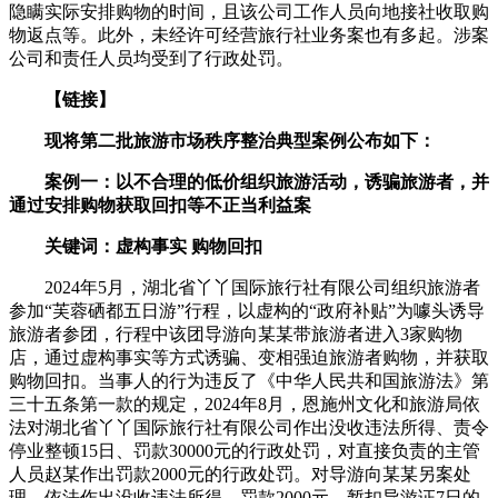
隐瞒实际安排购物的时间，且该公司工作人员向地接社收取购
物返点等。此外，未经许可经营旅行社业务案也有多起。涉案
公司和责任人员均受到了行政处罚。
【链接】
现将第二批旅游市场秩序整治典型案例公布如下：
案例一：以不合理的低价组织旅游活动，诱骗旅游者，并
通过安排购物获取回扣等不正当利益案
关键词：虚构事实 购物回扣
2024年5月，湖北省丫丫国际旅行社有限公司组织旅游者
参加“芙蓉硒都五日游”行程，以虚构的“政府补贴”为噱头诱导
旅游者参团，行程中该团导游向某某带旅游者进入3家购物
店，通过虚构事实等方式诱骗、变相强迫旅游者购物，并获取
购物回扣。当事人的行为违反了《中华人民共和国旅游法》第
三十五条第一款的规定，2024年8月，恩施州文化和旅游局依
法对湖北省丫丫国际旅行社有限公司作出没收违法所得、责令
停业整顿15日、罚款30000元的行政处罚，对直接负责的主管
人员赵某作出罚款2000元的行政处罚。对导游向某某另案处
理，依法作出没收违法所得、罚款2000元、暂扣导游证7日的