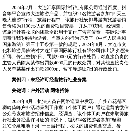
2024年7月，大连汇享国际旅行社有限公司通过百度、抖
音等平台宣传大连旅游产品，并组织21名旅游者参加“四天三
晚大连游”行程。旅游行程中，该旅行社安排导游向旅游者销
售价格为1100元/人的自费项目套票，并从中获利。经调查，
该旅行社将收取的团款全部用于支付广告宣传费，实际以“零
团费”组织接待旅游者。当事人的行为违反了《中华人民共和
国旅游法》第三十五条第一款的规定，2024年8月，大连市文
化和旅游局依法对大连汇享国际旅行社有限公司作出没收违法
所得、停业整顿7日、罚款90000元的行政处罚，对直接负责的
主管人员陈某某作出罚款4000元的行政处罚，对其他直接责任
人员李某某作出罚款2000元、暂扣导游证7日的行政处罚。
案例四：未经许可经营旅行社业务案
关键词：户外活动 网络招徕
2024年8月，执法人员在网络巡查中发现，广州市花都区
狮岭倚峰户外活动策划工作室（个体工商户）通过运营的微信
公众号发布旅游招徕信息。经调查，该个体工商户在未取得旅
行社业务经营许可证的情况下，组织74名旅游者参加“畅游
21℃冷泉滩地下河”一日游行程，收取的团费包含交通、餐