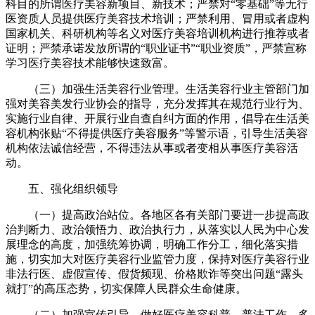
科目的所谓医疗美容新项目、新技术；严禁对“零基础”等无行
医资质人员提供医疗美容技术培训；严禁利用、冒用或者虚构
国家机关、科研机构等名义对医疗美容培训机构进行推荐或者
证明；严禁承诺发放所谓的“职业证书”“职业资质”，严禁宣称
学习医疗美容技术能够快速致富。
（三）加强生活美容行业管理。生活美容行业主管部门加
强对美容美发行业协会的指导，充分发挥其在规范行业行为、
实施行业自律、开展行业自查自纠方面的作用，倡导在生活美
容机构张贴“不得提供医疗美容服务”等警示语，引导生活美容
机构依法诚信经营，不得违法从事或者变相从事医疗美容活
动。
五、强化组织领导
（一）提高政治站位。各地区各有关部门要进一步提高政
治判断力、政治领悟力、政治执行力，从落实以人民为中心发
展理念的高度，加强统筹协调，明确工作分工，细化落实措
施，切实加大对医疗美容行业监管力度，保持对医疗美容行业
非法行医、虚假宣传、假货频现、价格欺诈等突出问题“露头
就打”的高压态势，切实保障人民群众生命健康。
（二）加强宣传引导。做好医疗美容科普、普法工作，多