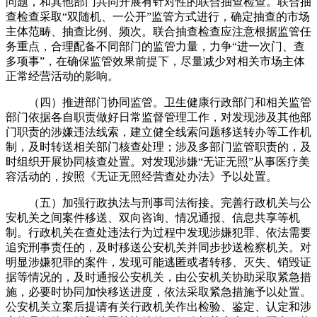
问题，和其他部门共同开展有针对性的联合抽查检查。联合抽
查检查采取“双随机、一公开”监管方式进行，确定抽查的市场
主体范畴、抽查比例、频次。联合抽查检查应注意根据监管任
务重点，合理配备不同部门的监管力量，力争“进一次门、查
多项事”，在确保监管效果前提下，尽量减少对相关市场主体
正常经营活动的影响。
（四）推进部门协同监管。卫生健康行政部门和相关监管
部门依据各自职责做好日常监督管理工作，对发现涉及其他部
门职责的涉嫌违法线索，建立健全线索问题移送转办等工作机
制，及时转送相关部门核查处理；涉及多部门监管职责的，及
时组织开展协同核查处置。对发现涉嫌“无证无照”从事医疗美
容活动的，按照《无证无照经营查处办法》予以处置。
（五）加强行政执法与刑事司法衔接。完善行政机关与公
安机关之间案件移送、双向咨询、情况通报、信息共享等机
制。行政机关在查处违法行为过程中发现涉嫌犯罪、依法需要
追究刑事责任的，及时移送公安机关并同步抄送检察机关。对
明显涉嫌犯罪的案件，发现可能逃匿或者转移、灭失、销毁证
据等情况的，及时通报公安机关，由公安机关协助采取紧急措
施，必要时协同加快移送进度，依法采取紧急措施予以处置。
公安机关立案后提请有关行政机关作出检验、鉴定、认定和涉