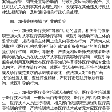
案物品保管、销毁处置等协助的，行政机关应当积极配合。执
法司法机关在刑事案件办理过程中，发现存在其他违反行政法
律法规情形的，及时通报相关行政机关处理。
四、加强关联领域与行业的监管
（一）加强对医疗美容“导购”活动的监管。相关部门依据
职责加大对从事医疗美容诊疗咨询、就医引导活动市场主体的
监管力度，规范相关主体网上信息内容发布行为，严禁为未依
法取得《医疗机构执业许可证》或“诊所备案凭证”的美容机构
提供诊疗咨询、就医引导服务，严禁无相应医师资质或者医学
药学知识的人员在线上线下从事医疗美容诊疗咨询、就医引导
服务或利用互联网发布医疗美容知识科普等涉医疗领域专业信
息内容。严禁在诊疗咨询、就医引导活动中作出不符合法律法
规及诊疗规范要求的承诺或者表述，依法加大对“医托”“药
托”的处置力度，查处商业贿赂，严厉打击违法开展诊疗咨
询、就医引导的行为。
（二）加强对医疗美容培训活动的监管。医疗美容培训属
于医疗技术培训，一般应当由专业院校、医疗机构组织对医学
生、医疗技术人员进行培训。相关部门依据职责加强对医疗美
容培训的管理，严禁培训禁止类医疗技术或者无对应医疗美容