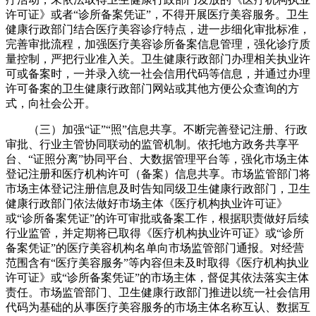
许可证》或者“诊所备案凭证”，不得开展医疗美容服务。卫生
健康行政部门结合医疗美容诊疗特点，进一步细化审批标准，
完善审批流程，加强医疗美容诊所备案信息管理，强化诊疗质
量控制，严把行业准入关。卫生健康行政部门办理相关执业许
可或备案时，一并录入统一社会信用代码等信息，并通过办理
许可备案的卫生健康行政部门网站或其他方便公众查询的方
式，向社会公开。
（三）加强“证”“照”信息共享。不断完善登记注册、行政
审批、行业主管协同联动的监管机制。依托地方政务共享平
台、“证照分离”协同平台、大数据管理平台等，强化市场主体
登记注册和医疗机构许可（备案）信息共享。市场监管部门将
市场主体登记注册信息及时告知同级卫生健康行政部门，卫生
健康行政部门依法做好市场主体《医疗机构执业许可证》
或“诊所备案凭证”的许可审批或备案工作，根据职责做好后续
行业监管，并定期将已取得《医疗机构执业许可证》或“诊所
备案凭证”的医疗美容机构名单向市场监管部门通报。对经营
范围含有“医疗美容服务”等内容但未及时取得《医疗机构执业
许可证》或“诊所备案凭证”的市场主体，督促其依法落实主体
责任。市场监管部门、卫生健康行政部门推进以统一社会信用
代码为基础的从事医疗美容服务的市场主体名称互认、数据互