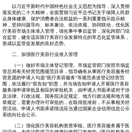
以习近平新时代中国特色社会主义思想为指导，深入贯彻
落实党的二十大精神，全面贯彻习近平总书记关于保障人民群
众身体健康、保护消费者合法权益的一系列重要指示批示精
神，坚持问题导向、标本兼治、依法依规、协同联动，优化医
疗美容市场主体准入管理，强化事中事后监管，深化跨部门综
合监管，健全适应医疗美容行业发展特点的常态化监管体系，
形成以监管促发展的良好态势。
二、加强医疗美容行业准入管理
（一）做好市场主体登记管理。市场监管部门按照市场监
管总局有关经营范围规范目录，指导确有从事医疗美容服务经
营意愿的申请人勾选“医疗美容服务”等规范表述登记经营范
围，依法履行“双告知”职责，并当场告知申请人开展医疗美容
服务须申请审批及相应的审批机关，由申请人书面承诺对于涉
及法律、行政法规、国务院决定规定、地方行政法规和地方规
章规定，需要办理许可审批的，在取得批准前，不从事相关经
营活动。申请人书面承诺情况应当通过国家企业信用信息公示
系统向社会公示。
（二）强化医疗美容机构资质审核。医疗美容服务属于医
疗活动，未依法取得卫生健康行政部门发放的《医疗机构执业